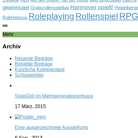
13thAge
Auf den Inseln - an der Küste
blog
caschy
Hannover spielt!
gewinnspiel
Gratisrollenspieltag
Heidelberge
RP
Rollenspiel
Roleplaying
RobHeinsoo
Mehr
Archiv
Neueste Beiträge
Beliebte Beiträge
Kürzliche Kommentare
Schlagwörter
SpielZeit im Mehrgenerationenhaus
17 März, 2015
Eine ausgezeichnete Ausstellung
6 Sep., 2013