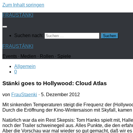
Zum Inhalt springen
FRAUSTÄNKI
Suchen nach:
FRAUSTÄNKI
Events ∙ Medien ∙ Rollen ∙ Spiele
Allgemein
0
Stänki goes to Hollywood: Cloud Atlas
von
FrauStaenki
·
5. Dezember 2012
Mit sinkenden Temperaturen steigt die Frequenz der (Hollywo
Durch die Eröffnung der Kino-Wintersaison mit Skyfall, kam
Natürlich war da ein Rest Skepsis: Tom Hanks spielt mit, Hal
noch der Trailer schweinegeil aus. Alles Punkte, die den er
Aber die Vorschau war mal wieder so gut gemacht, daß wir 