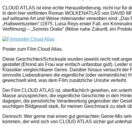
CLOUD ATLAS ist eine echte Herausforderung, nicht nur für de
In dem hier verfilmten Roman WOLKENATLAS von DAVID MITC
auf seltsame Art und Weise miteinander verwoben sind: „Das P
„Halbwertszeiten“ (1975, Luisa Reys erster Fall, ein Krimina
Verfilmung) – „Sonmis Oratio“ (fiktive nahe Zukunft, ein Protok
Poster zum Film Cloud Atlas.
Diese Geschichten/Schicksale wurden jeweils recht nett anger
gestaltet (Elrond als Frau war einfach unfassbar gut!). Lei
Klassiker vergleichbarer Genre. Darüber hinaus versucht der 
sinnvolle Liebesdramen die eigentliche (oder vermeintliche) H
gewechselt wird, was dem Film zusätzliche Unruhe verleiht.
Der Film CLOUD ATLAS ist, oberflächlich gesehen, ein unterhal
Masse anzusprechen, die eigentliche Geschichte in den Hint
dagegen, die persönliche Verantwortung gegenüber der Gesells
wuchtigen Bildgewalt stark, für meinen Geschmack zu stark üb
Dennoch: Wer gerne mal einen gut gemachten Genre-Mix sehen 
kommen, der wird sich von CLOUD ATLAS sicher gut unterhalt