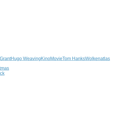
Grant
Hugo Weaving
Kino
Movie
Tom Hanks
Wolkenatlas
stmas
ick