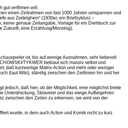
gut verfilmen will.
en einen Zeitrahmen von fast 1000 Jahren umspannen und
fe aus Zedelghem“ (1930er, ein Briefzyklus) –
e, keine genaue Zeitangabe, Vorlage für ein Drehbuch zur
rne Zukunft, eine Erzählung/Monolog).
chauspieler ist, bis auf wenige Ausnahmen, sehr liebevoll
am WACHOWSKI/TYKWER beklaut sich massiv selbst und
rt, daß kurzweilige Matrix-Action und mehr oder weniger
ch (laut Wiki), ständig zwischen den Zeitlinien hin und her
 jedoch, daß hier, ob der Möglichkeit, eine möglichst breite
wie Unterdrückung, Sklaverei und das ewige Aufbegehren
tiz zwischen den Zeilen zu erkennen, sie wird von der
iert wurde, in dem auch Action und Komik nicht zu kurz