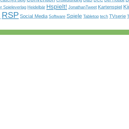
caschys blog
Crowdfunding
D&D
DCC
Der Hobbit
Hspielt!
Ki
Kartenspiel
r Spieleverlag
Heidelbär
JonathanTweet
G
RSP
Spiele
Social Media
TVserie
Software
Tabletop
tech