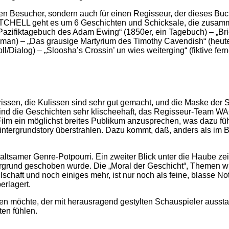
n Besucher, sondern auch für einen Regisseur, der dieses Buch 
HELL geht es um 6 Geschichten und Schicksale, die zusamm
azifiktagebuch des Adam Ewing“ (1850er, ein Tagebuch) – „Brie
lroman) – „Das grausige Martyrium des Timothy Cavendish“ (heut
oll/Dialog) – „Sloosha’s Crossin’ un wies weiterging“ (fiktive fe
issen, die Kulissen sind sehr gut gemacht, und die Maske der S
der sind die Geschichten sehr klischeehaft, das Regisseur-Te
Film ein möglichst breites Publikum anzusprechen, was dazu füh
intergrundstory überstrahlen. Dazu kommt, daß, anders als im Bu
tsamer Genre-Potpourri. Ein zweiter Blick unter die Haube zeigt
ergrund geschoben wurde. Die „Moral der Geschicht“, Themen 
chaft und noch einiges mehr, ist nur noch als feine, blasse No
erlagert.
möchte, der mit herausragend gestylten Schauspieler ausstaff
en fühlen.