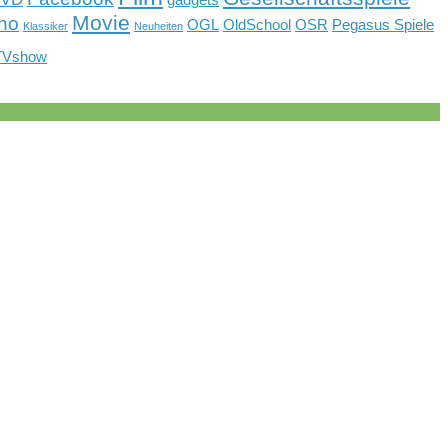
gadgets
Movie
no
OGL
OldSchool
OSR
Pegasus Spiele
Klassiker
Neuheiten
TVshow