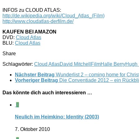
INFOS zu CLOUD ATLAS:
http://de.wikipedia.org/wiki/Cloud_Atlas_(Film)
http://www.cloudatlas-derfilm.de/
KAUFEN BEI AMAZON
DVD:
Cloud Atlas
BLU:
Cloud Atlas
Share
Schlagwörter:
Cloud Atlas
David Mitchell
Film
Halle Berry
Hugh 
Nächster Beitrag
Wunderlist 2 – coming home for Chri
Vorheriger Beitrag
Die Conventiade 2012 – ein Rückbl
Das könnte dich auch interessieren …
0
Neulich im Heimkino: Identity (2003)
7. Oktober 2010