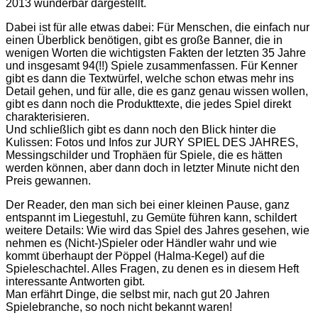
2013 wunderbar dargestellt.
Dabei ist für alle etwas dabei: Für Menschen, die einfach nur
einen Überblick benötigen, gibt es große Banner, die in
wenigen Worten die wichtigsten Fakten der letzten 35 Jahre
und insgesamt 94(!!) Spiele zusammenfassen. Für Kenner
gibt es dann die Textwürfel, welche schon etwas mehr ins
Detail gehen, und für alle, die es ganz genau wissen wollen,
gibt es dann noch die Produkttexte, die jedes Spiel direkt
charakterisieren.
Und schließlich gibt es dann noch den Blick hinter die
Kulissen: Fotos und Infos zur JURY SPIEL DES JAHRES,
Messingschilder und Trophäen für Spiele, die es hätten
werden können, aber dann doch in letzter Minute nicht den
Preis gewannen.
Der Reader, den man sich bei einer kleinen Pause, ganz
entspannt im Liegestuhl, zu Gemüte führen kann, schildert
weitere Details: Wie wird das Spiel des Jahres gesehen, wie
nehmen es (Nicht-)Spieler oder Händler wahr und wie
kommt überhaupt der Pöppel (Halma-Kegel) auf die
Spieleschachtel. Alles Fragen, zu denen es in diesem Heft
interessante Antworten gibt.
Man erfährt Dinge, die selbst mir, nach gut 20 Jahren
Spielebranche, so noch nicht bekannt waren!