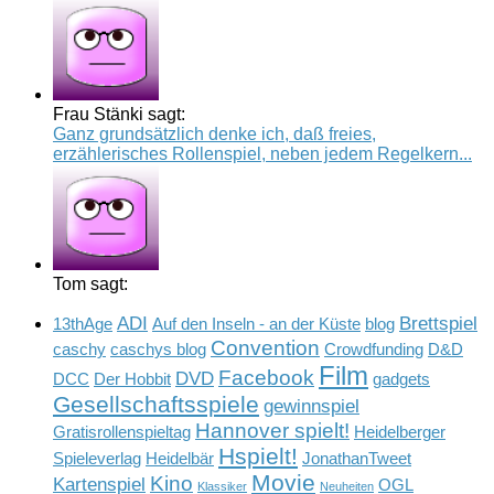
Frau Stänki sagt:
Ganz grundsätzlich denke ich, daß freies,
erzählerisches Rollenspiel, neben jedem Regelkern...
Tom sagt:
ADI
Brettspiel
13thAge
Auf den Inseln - an der Küste
blog
Convention
caschy
caschys blog
Crowdfunding
D&D
Film
Facebook
DVD
DCC
Der Hobbit
gadgets
Gesellschaftsspiele
gewinnspiel
Hannover spielt!
Gratisrollenspieltag
Heidelberger
Hspielt!
Spieleverlag
Heidelbär
JonathanTweet
Movie
Kino
Kartenspiel
OGL
Klassiker
Neuheiten