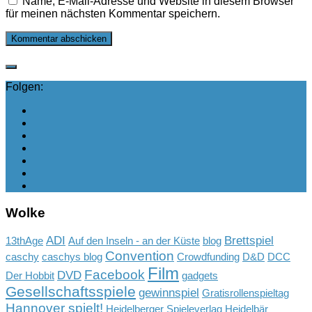
Name, E-Mail-Adresse und Website in diesem Browser
für meinen nächsten Kommentar speichern.
Folgen:
Wolke
ADI
Brettspiel
13thAge
Auf den Inseln - an der Küste
blog
Convention
caschy
caschys blog
Crowdfunding
D&D
DCC
Film
Facebook
DVD
Der Hobbit
gadgets
Gesellschaftsspiele
gewinnspiel
Gratisrollenspieltag
Hannover spielt!
Heidelberger Spieleverlag
Heidelbär