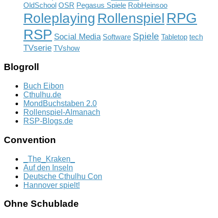
OldSchool
OSR
Pegasus Spiele
RobHeinsoo
RPG
Rollenspiel
Roleplaying
RSP
Spiele
Social Media
Software
Tabletop
tech
TVserie
TVshow
Blogroll
Buch Eibon
Cthulhu.de
MondBuchstaben 2.0
Rollenspiel-Almanach
RSP-Blogs.de
Convention
_The_Kraken_
Auf den Inseln
Deutsche Cthulhu Con
Hannover spielt!
Ohne Schublade