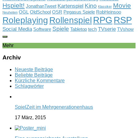
Hspielt!
Movie
Kino
Kartenspiel
JonathanTweet
Klassiker
OGL
OldSchool
OSR
Pegasus Spiele
RobHeinsoo
Neuheiten
RPG
RSP
Rollenspiel
Roleplaying
Spiele
Social Media
TVserie
Software
Tabletop
tech
TVshow
Mehr
Archiv
Neueste Beiträge
Beliebte Beiträge
Kürzliche Kommentare
Schlagwörter
SpielZeit im Mehrgenerationenhaus
17 März, 2015