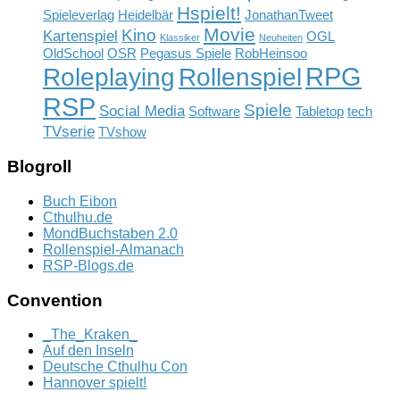
Hspielt!
Spieleverlag
Heidelbär
JonathanTweet
Movie
Kino
Kartenspiel
OGL
Klassiker
Neuheiten
OldSchool
OSR
Pegasus Spiele
RobHeinsoo
RPG
Rollenspiel
Roleplaying
RSP
Spiele
Social Media
Software
Tabletop
tech
TVserie
TVshow
Blogroll
Buch Eibon
Cthulhu.de
MondBuchstaben 2.0
Rollenspiel-Almanach
RSP-Blogs.de
Convention
_The_Kraken_
Auf den Inseln
Deutsche Cthulhu Con
Hannover spielt!