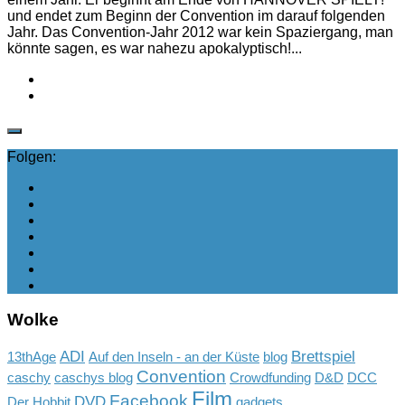
und endet zum Beginn der Convention im darauf folgenden
Jahr. Das Convention-Jahr 2012 war kein Spaziergang, man
könnte sagen, es war nahezu apokalyptisch!...
Folgen:
Wolke
ADI
Brettspiel
13thAge
Auf den Inseln - an der Küste
blog
Convention
caschy
caschys blog
Crowdfunding
D&D
DCC
Film
Facebook
DVD
Der Hobbit
gadgets