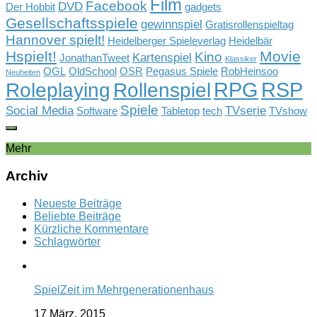
Film
Facebook
DVD
Der Hobbit
gadgets
Gesellschaftsspiele
gewinnspiel
Gratisrollenspieltag
Hannover spielt!
Heidelberger Spieleverlag
Heidelbär
Hspielt!
Movie
Kino
Kartenspiel
JonathanTweet
Klassiker
OGL
OldSchool
OSR
Pegasus Spiele
RobHeinsoo
Neuheiten
RPG
RSP
Rollenspiel
Roleplaying
Spiele
Social Media
TVserie
Software
Tabletop
tech
TVshow
Mehr
Archiv
Neueste Beiträge
Beliebte Beiträge
Kürzliche Kommentare
Schlagwörter
SpielZeit im Mehrgenerationenhaus
17 März, 2015