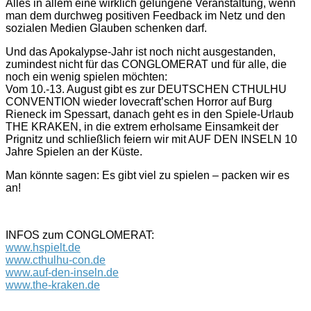
Alles in allem eine wirklich gelungene Veranstaltung, wenn
man dem durchweg positiven Feedback im Netz und den
sozialen Medien Glauben schenken darf.
Und das Apokalypse-Jahr ist noch nicht ausgestanden,
zumindest nicht für das CONGLOMERAT und für alle, die
noch ein wenig spielen möchten:
Vom 10.-13. August gibt es zur DEUTSCHEN CTHULHU
CONVENTION wieder lovecraft’schen Horror auf Burg
Rieneck im Spessart, danach geht es in den Spiele-Urlaub
THE KRAKEN, in die extrem erholsame Einsamkeit der
Prignitz und schließlich feiern wir mit AUF DEN INSELN 10
Jahre Spielen an der Küste.
Man könnte sagen: Es gibt viel zu spielen – packen wir es
an!
INFOS zum CONGLOMERAT:
www.hspielt.de
www.cthulhu-con.de
www.auf-den-inseln.de
www.the-kraken.de