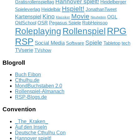
Hannover spielt!
Gratisrollenspieltag
Heidelberger
Hspielt!
Spieleverlag
Heidelbär
JonathanTweet
Movie
Kino
Kartenspiel
OGL
Klassiker
Neuheiten
OldSchool
OSR
Pegasus Spiele
RobHeinsoo
RPG
Rollenspiel
Roleplaying
RSP
Spiele
Social Media
Software
Tabletop
tech
TVserie
TVshow
Blogroll
Buch Eibon
Cthulhu.de
MondBuchstaben 2.0
Rollenspiel-Almanach
RSP-Blogs.de
Convention
_The_Kraken_
Auf den Inseln
Deutsche Cthulhu Con
Hannover spielt!