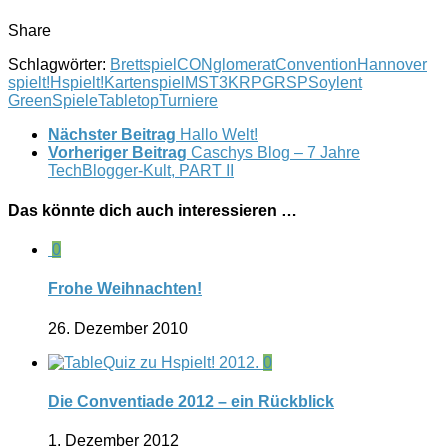
Share
Schlagwörter:
Brettspiel
CONglomerat
Convention
Hannover
spielt!
Hspielt!
Kartenspiel
MST3K
RPG
RSP
Soylent
Green
Spiele
Tabletop
Turniere
Nächster Beitrag
Hallo Welt!
Vorheriger Beitrag
Caschys Blog – 7 Jahre
TechBlogger-Kult, PART II
Das könnte dich auch interessieren …
0
Frohe Weihnachten!
26. Dezember 2010
0
Die Conventiade 2012 – ein Rückblick
1. Dezember 2012