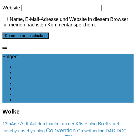
Website
Name, E-Mail-Adresse und Website in diesem Browser
für meinen nächsten Kommentar speichern.
Folgen:
Wolke
ADI
Brettspiel
13thAge
Auf den Inseln - an der Küste
blog
Convention
caschy
caschys blog
Crowdfunding
D&D
DCC