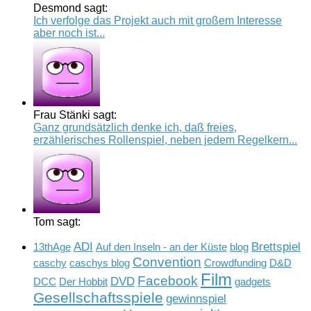
Desmond sagt:
Ich verfolge das Projekt auch mit großem Interesse
aber noch ist...
Frau Stänki sagt:
Ganz grundsätzlich denke ich, daß freies,
erzählerisches Rollenspiel, neben jedem Regelkern...
Tom sagt:
ADI
Brettspiel
13thAge
Auf den Inseln - an der Küste
blog
Convention
caschy
caschys blog
Crowdfunding
D&D
Film
Facebook
DVD
DCC
Der Hobbit
gadgets
Gesellschaftsspiele
gewinnspiel