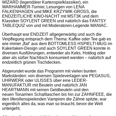
WIZARD (legendärer Kartenspielklassiker), ein
WARHAMMER-Turnier, Lesungen von LENA
FALKENHAGEN und MIKE KRZYWIK-GROSS, die
ENDZEITLICHE KINO-NACHT mit MST3K und dem
Klassiker SOYLENT GREEN und natürlich das FANTSY
TABLEQUIZ von und mit Moderatoren-Legende MANIAC.
Überhaupt war ENDZEIT allgegenwärtig und auch die
Verpflegung entsprach dem Thema: Kaffee oder Tee gab es
wie immer „flat“ aus dem BOTTOMLESS HSPIELT!-MUG im
Kakerlaken-Design und auch SOYLENT GREEN konnte in
diversen Ausführungen, entweder als Keks, Hotdog oder
aber als süßer Nachtisch konsumiert werden – natürlich auf
endzeitlich grünen Tischdecken.
Abgerundet wurde das Programm mit vielen bunten
Markständen: von diversen Spieleverlagen wie PEGASUS,
UHRWERK oder ULISSES über eine LEDER-
MANUFAKTUR mit Beuteln und natürlich JAN
HEARTMANN mit seinen Geldbeuteln und den
neuen Tonarmen Schalltaschen bis hin zur ZAHNFEEE, die
den liferollenspielenden Vampiren die Zähne spitzte, war
eigentlich alles da, was man so braucht, bevor die Welt
untergeht.