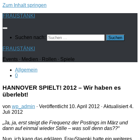
Zum Inhalt springen
FRAUSTÄNKI
Suchen nach:
FRAUSTÄNKI
Events ∙ Medien ∙ Rollen ∙ Spiele
Allgemein
0
HANNOVER SPIELT! 2012 – Wir haben es
überlebt!
von
wp_admin
· Veröffentlicht
10. April 2012
· Aktualisiert
4.
Juli 2012
„Ja, ja, erst steigt die Frequenz der Postings im März und
dann auf einmal wieder Stille – was soll denn das??“
Nun, ich kann das erklären. FrauStaenki hatte ein weiteres,