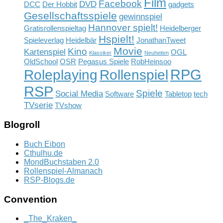
Film
Facebook
DVD
DCC
Der Hobbit
gadgets
Gesellschaftsspiele
gewinnspiel
Hannover spielt!
Gratisrollenspieltag
Heidelberger
Hspielt!
Spieleverlag
Heidelbär
JonathanTweet
Movie
Kino
Kartenspiel
OGL
Klassiker
Neuheiten
OldSchool
OSR
Pegasus Spiele
RobHeinsoo
RPG
Rollenspiel
Roleplaying
RSP
Spiele
Social Media
Software
Tabletop
tech
TVserie
TVshow
Blogroll
Buch Eibon
Cthulhu.de
MondBuchstaben 2.0
Rollenspiel-Almanach
RSP-Blogs.de
Convention
_The_Kraken_