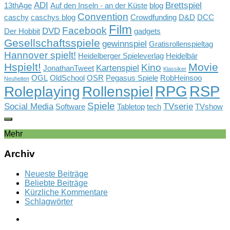
ADI
Brettspiel
13thAge
Auf den Inseln - an der Küste
blog
Convention
caschy
caschys blog
Crowdfunding
D&D
DCC
Film
Facebook
DVD
Der Hobbit
gadgets
Gesellschaftsspiele
gewinnspiel
Gratisrollenspieltag
Hannover spielt!
Heidelberger Spieleverlag
Heidelbär
Hspielt!
Movie
Kino
Kartenspiel
JonathanTweet
Klassiker
OGL
OldSchool
OSR
Pegasus Spiele
RobHeinsoo
Neuheiten
RPG
RSP
Rollenspiel
Roleplaying
Spiele
Social Media
TVserie
Software
Tabletop
tech
TVshow
Mehr
Archiv
Neueste Beiträge
Beliebte Beiträge
Kürzliche Kommentare
Schlagwörter