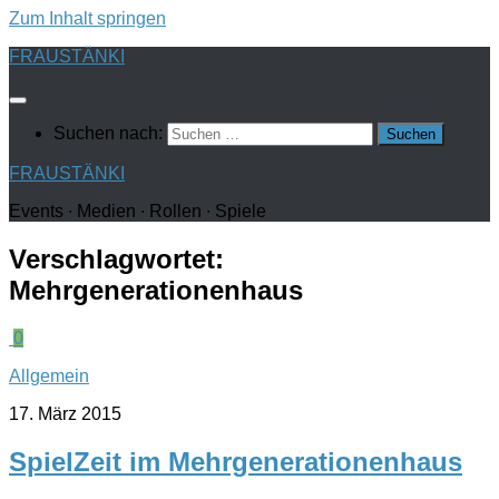
Zum Inhalt springen
FRAUSTÄNKI
Suchen nach:
FRAUSTÄNKI
Events ∙ Medien ∙ Rollen ∙ Spiele
Verschlagwortet:
Mehrgenerationenhaus
0
Allgemein
17. März 2015
SpielZeit im Mehrgenerationenhaus