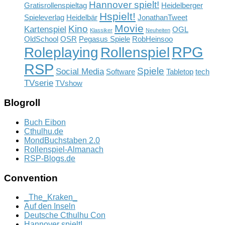
Hannover spielt!
Gratisrollenspieltag
Heidelberger
Hspielt!
Spieleverlag
Heidelbär
JonathanTweet
Movie
Kino
Kartenspiel
OGL
Klassiker
Neuheiten
OldSchool
OSR
Pegasus Spiele
RobHeinsoo
RPG
Rollenspiel
Roleplaying
RSP
Spiele
Social Media
Software
Tabletop
tech
TVserie
TVshow
Blogroll
Buch Eibon
Cthulhu.de
MondBuchstaben 2.0
Rollenspiel-Almanach
RSP-Blogs.de
Convention
_The_Kraken_
Auf den Inseln
Deutsche Cthulhu Con
Hannover spielt!