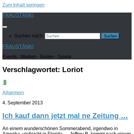
Zum Inhalt springen
FRAUSTÄNKI
Suchen nach:
FRAUSTÄNKI
Events ∙ Medien ∙ Rollen ∙ Spiele
Verschlagwortet:
Loriot
0
Allgemein
4. September 2013
Ich kauf dann jetzt mal ne Zeitung …
An einem wunderschönen Sommerabend, irgendwo in
Amerika, vielleicht in Florida … Jeffrey B. kommt nach einem