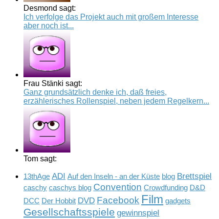
Desmond sagt:
Ich verfolge das Projekt auch mit großem Interesse
aber noch ist...
Frau Stänki sagt:
Ganz grundsätzlich denke ich, daß freies,
erzählerisches Rollenspiel, neben jedem Regelkern...
Tom sagt:
ADI
Brettspiel
13thAge
Auf den Inseln - an der Küste
blog
Convention
caschy
caschys blog
Crowdfunding
D&D
Film
Facebook
DVD
DCC
Der Hobbit
gadgets
Gesellschaftsspiele
gewinnspiel