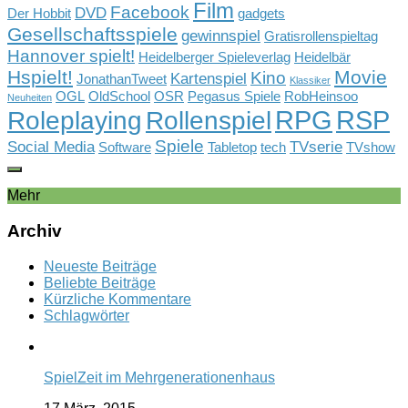
Film
Facebook
DVD
Der Hobbit
gadgets
Gesellschaftsspiele
gewinnspiel
Gratisrollenspieltag
Hannover spielt!
Heidelberger Spieleverlag
Heidelbär
Hspielt!
Movie
Kino
Kartenspiel
JonathanTweet
Klassiker
OGL
OldSchool
OSR
Pegasus Spiele
RobHeinsoo
Neuheiten
RPG
RSP
Rollenspiel
Roleplaying
Spiele
Social Media
TVserie
Software
Tabletop
tech
TVshow
Mehr
Archiv
Neueste Beiträge
Beliebte Beiträge
Kürzliche Kommentare
Schlagwörter
SpielZeit im Mehrgenerationenhaus