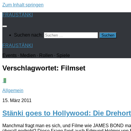
Zum Inhalt springen
FRAUSTÄNKI
Suchen nach:
FRAUSTÄNKI
Events ∙ Medien ∙ Rollen ∙ Spiele
Verschlagwortet:
Filmset
0
Allgemein
15. März 2011
Stänki goes to Hollywood: Die Drehort
Manchmal fragt man es sich, und Filme wie JAMES BOND mach
überall gedreht? Diese Frage fand auch Edmund Helmer v