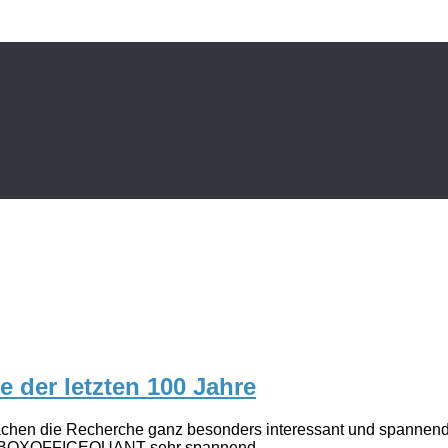
e der letzten 100 Jahre
en die Recherche ganz besonders interessant und spannend: I
on BOXOFFICEQUANT sehr spannend,...