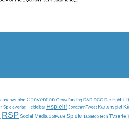
Convention
D
caschys blog
Crowdfunding
D&D
DCC
Der Hobbit
Hspielt!
Ki
Kartenspiel
r Spieleverlag
Heidelbär
JonathanTweet
G
RSP
Spiele
Social Media
TVserie
Software
Tabletop
tech