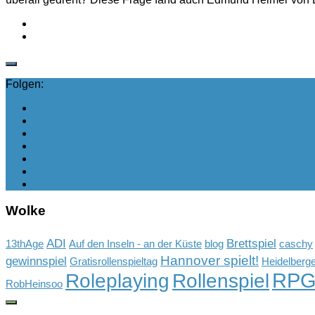
Folgen:
Wolke
ADI
Brettspiel
13thAge
Auf den Inseln - an der Küste
blog
caschy
Hannover spielt!
gewinnspiel
Gratisrollenspieltag
Heidelberge
RP
Rollenspiel
Roleplaying
RobHeinsoo