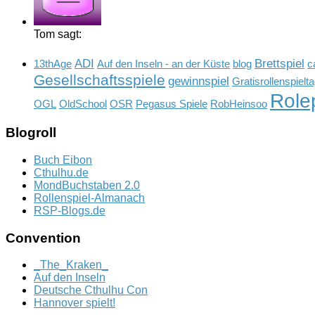
Tom sagt:
ADI
Brettspiel
13thAge
Auf den Inseln - an der Küste
blog
c
Gesellschaftsspiele
gewinnspiel
Gratisrollenspielt
Role
OGL
OldSchool
OSR
Pegasus Spiele
RobHeinsoo
Blogroll
Buch Eibon
Cthulhu.de
MondBuchstaben 2.0
Rollenspiel-Almanach
RSP-Blogs.de
Convention
_The_Kraken_
Auf den Inseln
Deutsche Cthulhu Con
Hannover spielt!