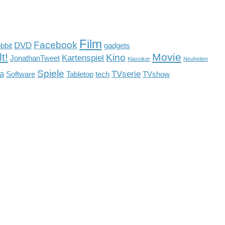
Film
Facebook
DVD
bbit
gadgets
t!
Movie
Kino
Kartenspiel
JonathanTweet
Klassiker
Neuheiten
Spiele
a
TVserie
Software
Tabletop
tech
TVshow