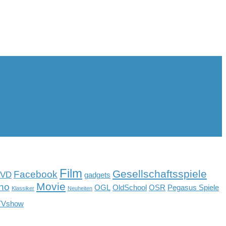
Film
Gesellschaftsspiele
Facebook
VD
gadgets
Movie
no
OGL
OldSchool
OSR
Pegasus Spiele
Klassiker
Neuheiten
TVshow