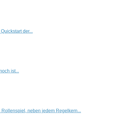
uickstart der...
och ist...
s Rollenspiel, neben jedem Regelkern...