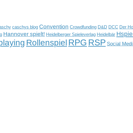
Convention
aschy
caschys blog
Crowdfunding
D&D
DCC
Der Ho
Hspiel
Hannover spielt!
ag
Heidelberger Spieleverlag
Heidelbär
RPG
RSP
Rollenspiel
playing
Social Medi