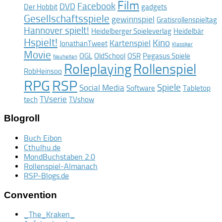
Film
Facebook
DVD
Der Hobbit
gadgets
Gesellschaftsspiele
gewinnspiel
Gratisrollenspieltag
Hannover spielt!
Heidelberger Spieleverlag
Heidelbär
Hspielt!
Kino
Kartenspiel
JonathanTweet
Klassiker
Movie
OGL
OldSchool
OSR
Pegasus Spiele
Neuheiten
Roleplaying
Rollenspiel
RobHeinsoo
RPG
RSP
Spiele
Social Media
Software
Tabletop
TVserie
tech
TVshow
Blogroll
Buch Eibon
Cthulhu.de
MondBuchstaben 2.0
Rollenspiel-Almanach
RSP-Blogs.de
Convention
_The_Kraken_