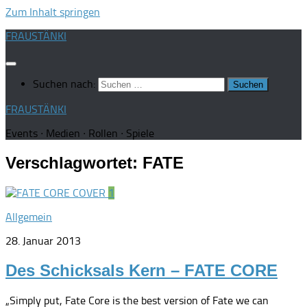
Zum Inhalt springen
FRAUSTÄNKI
Suchen nach:
FRAUSTÄNKI
Events ∙ Medien ∙ Rollen ∙ Spiele
Verschlagwortet:
FATE
1
Allgemein
28. Januar 2013
Des Schicksals Kern – FATE CORE
„Simply put, Fate Core is the best version of Fate we can