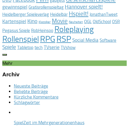
DVD
gadgets
Hannover spielt!
gewinnspiel
Gratisrollenspieltag
Hspielt!
Heidelberger Spieleverlag
Heidelbär
JonathanTweet
Movie
Kino
Kartenspiel
OGL
OldSchool
OSR
Klassiker
Neuheiten
Roleplaying
Pegasus Spiele
RobHeinsoo
RPG
RSP
Rollenspiel
Social Media
Software
Spiele
TVserie
Tabletop
tech
TVshow
Mehr
Archiv
Neueste Beiträge
Beliebte Beiträge
Kürzliche Kommentare
Schlagwörter
SpielZeit im Mehrgenerationenhaus