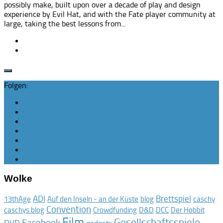
possibly make, built upon over a decade of play and design
experience by Evil Hat, and with the Fate player community at
large, taking the best lessons from...
Folgen:
Wolke
ADI
Brettspiel
13thAge
Auf den Inseln - an der Küste
blog
caschy
Convention
caschys blog
Crowdfunding
D&D
DCC
Der Hobbit
Film
Gesellschaftsspiele
Facebook